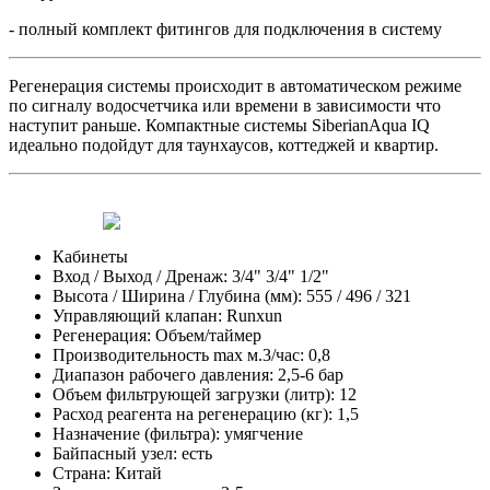
- полный комплект фитингов для подключения в систему
Регенерация системы происходит в автоматическом режиме
по сигналу водосчетчика или времени в зависимости что
наступит раньше. Компактные системы SiberianAqua IQ
идеально подойдут для таунхаусов, коттеджей и квартир.
Кабинеты
Вход / Выход / Дренаж:
3/4" 3/4" 1/2"
Высота / Ширина / Глубина (мм):
555 / 496 / 321
Управляющий клапан:
Runxun
Регенерация:
Объем/таймер
Производительность max м.3/час:
0,8
Диапазон рабочего давления:
2,5-6 бар
Объем фильтрующей загрузки (литр):
12
Расход реагента на регенерацию (кг):
1,5
Назначение (фильтра):
умягчение
Байпасный узел:
есть
Страна:
Китай