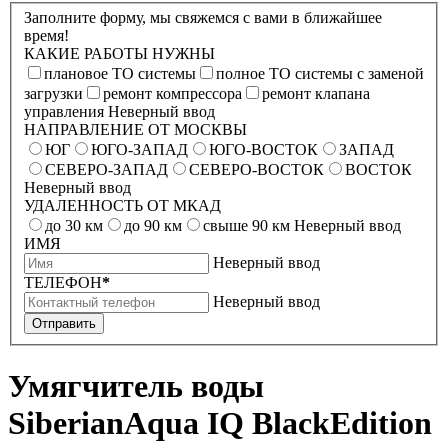
Заполните форму, мы свяжемся с вами в ближайшее
время!
КАКИЕ РАБОТЫ НУЖНЫ
плановое ТО системы
полное ТО системы с заменой
загрузки
ремонт компрессора
ремонт клапана
управления
Неверный ввод
НАПРАВЛЕНИЕ ОТ МОСКВЫ
ЮГ
ЮГО-ЗАПАД
ЮГО-ВОСТОК
ЗАПАД
СЕВЕРО-ЗАПАД
СЕВЕРО-ВОСТОК
ВОСТОК
Неверный ввод
УДАЛЕННОСТЬ ОТ МКАД
до 30 км
до 90 км
свыше 90 км
Неверный ввод
ИМЯ
Неверный ввод
ТЕЛЕФОН
*
Неверный ввод
Отправить
Умягчитель воды
SiberianAqua IQ BlackEdition