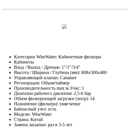
Категории WiseWater:
Кабинетные фильтры
Кабинеты
Вход / Выход / Дренаж:
1"/1"/3/4"
Высота / Ширина / Глубина (мм):
808х300х480
Управляющий клапан:
Canature
Регенерация:
Объем/таймер
Производительность max м.3/час:
1
Диапазон рабочего давления:
2,5-6 бар
Объем фильтрующей загрузки (литр):
14
Назначение (фильтра):
умягчение
Байпасный узел:
есть
Модели:
WiseWater
Страна:
Китай
Замена засыпки:
раз в 3-5 лет